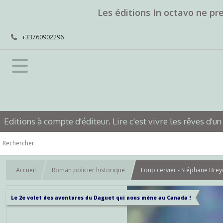
Les éditions In octavo ne pr
+33760902296
Editions à compte d'éditeur. Lire c'est vivre les rêves d'un
Accueil
Roman policier historique
Loup cervier - Stéphane Bre
Le 2e volet des aventures du Daguet qui nous mène au Canada !