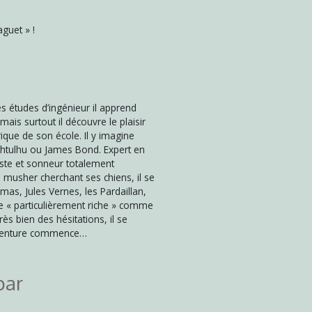
guet » !
es études d’ingénieur il apprend
ais surtout il découvre le plaisir
rique de son école. Il y imagine
htulhu ou James Bond. Expert en
ste et sonneur totalement
, musher cherchant ses chiens, il se
umas, Jules Vernes, les Pardaillan,
e « particulièrement riche » comme
ès bien des hésitations, il se
’aventure commence…
par