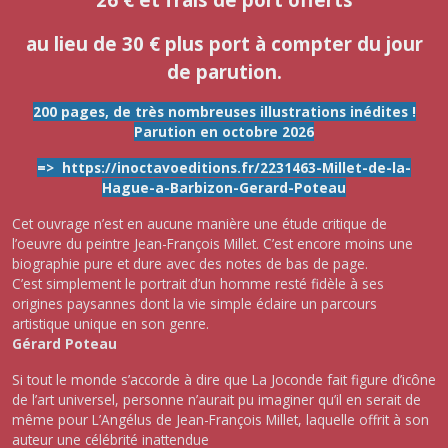
au lieu de 30 € plus port à compter du jour
de parution.
200 pages,
de très nombreuses illustrations
inédites !
Parution en octobre 2026
=> https://inoctavoeditions.fr/2231463-Millet-de-la-
Hague-a-Barbizon-Gerard-Poteau
Cet ouvrage n’est en aucune manière une étude critique de
l’oeuvre du peintre Jean-François Millet. C’est encore moins une
biographie pure et dure avec des notes de bas de page.
C’est simplement le portrait d’un homme resté fidèle à ses
origines paysannes dont la vie simple éclaire un parcours
artistique unique en son genre.
Gérard Poteau
Si tout le monde s’accorde à dire que La Joconde fait figure d’icône
de l’art universel, personne n’aurait pu imaginer qu’il en serait de
même pour L’Angélus de Jean-François Millet, laquelle offrit à son
auteur une célébrité inattendue