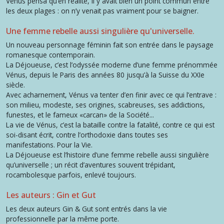
Vénus pensa qu’en réalité, il y avait bien un point commun entre
les deux plages : on n’y venait pas vraiment pour se baigner.
Une femme rebelle aussi singulière qu'universelle.
Un nouveau personnage féminin fait son entrée dans le paysage
romanesque contemporain.
La Déjoueuse, c’est l’odyssée moderne d’une femme prénommée
Vénus, depuis le Paris des années 80 jusqu’à la Suisse du XXIe
siècle.
Avec acharnement, Vénus va tenter d’en finir avec ce qui l’entrave :
son milieu, modeste, ses origines, scabreuses, ses addictions,
funestes, et le fameux «carcan» de la Société...
La vie de Vénus, c’est la bataille contre la fatalité, contre ce qui est
soi-disant écrit, contre l’orthodoxie dans toutes ses
manifestations. Pour la Vie.
La Déjoueuse est l’histoire d’une femme rebelle aussi singulière
qu’universelle ; un récit d’aventures souvent trépidant,
rocambolesque parfois, enlevé toujours.
Les auteurs : Gin et Gut
Les deux auteurs Gin & Gut sont entrés dans la vie
professionnelle par la même porte.