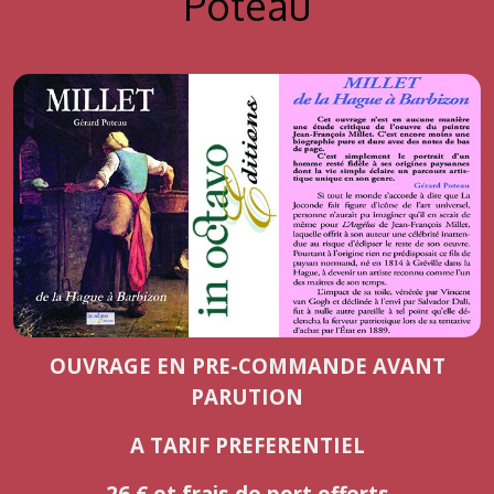
Poteau
1ère biographie de J.-F. Millet depuis... 1921 !
OUVRAGE EN PRE-COMMANDE AVANT
PARUTION
A TARIF PREFERENTIEL
26 € et frais de port offerts