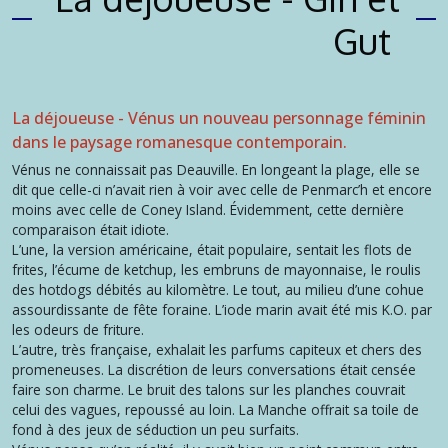
Gut
La déjoueuse - Vénus un nouveau personnage féminin
dans le paysage romanesque contemporain.
Vénus ne connaissait pas Deauville. En longeant la plage, elle se
dit que celle-ci n’avait rien à voir avec celle de Penmarc’h et encore
moins avec celle de Coney Island. Évidemment, cette dernière
comparaison était idiote.
L’une, la version américaine, était populaire, sentait les flots de
frites, l’écume de ketchup, les embruns de mayonnaise, le roulis
des hotdogs débités au kilomètre. Le tout, au milieu d’une cohue
assourdissante de fête foraine. L’iode marin avait été mis K.O. par
les odeurs de friture.
L’autre, très française, exhalait les parfums capiteux et chers des
promeneuses. La discrétion de leurs conversations était censée
faire son charme. Le bruit des talons sur les planches couvrait
celui des vagues, repoussé au loin. La Manche offrait sa toile de
fond à des jeux de séduction un peu surfaits.