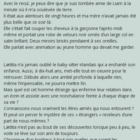
Avec le recul, je peux dire que je suis tombée amie de Liam à la
minute où il m’a soulevée de terre.
Il était aux alentours de vingt heures et ma mère n’avait jamais été
plus belle que ce soir-là.
Elle s’était fait couper les cheveux à la garçonne l’après-midi
même et portait une robe de velours noir ornée d’un large col en
satin brillant. Deux miroirs brisés pendaient à ses oreilles.
Elle parlait avec animation au jeune homme qui devait me garder.
Lætitia n’a jamais oublié le baby-sitter irlandais qui a enchanté son
enfance. Aussi, à dix-huit ans, met-elle tout en oeuvre pour le
retrouver. Débute alors une amitié profonde à laquelle rien,
même l’impensable, ne pourra mettre fin.
Mais quel est cet homme étrange qui enferme leur relation dans
un écrin et assiste avec une nonchalance feinte à chaque étape de
sa vie ?
Connaissons-nous vraiment les êtres aimés qui nous entourent ?
Et peut-on percer le mystère de ces « étrangers » receleurs d’une
part de nous-mêmes ?
Lætitia n’est pas au bout de ses découvertes lorsque peu à peu, le
voile se lève sur son ami de toujours.
Chronique d’un bonheur à tout prix quelles que soient les