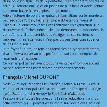
d’une belle intuition. Les deux peut-être. Ils enjambèrent des tas de
cailloux. Derrière eux, le chien jappait de plus belle et Adèle sentait
son coeur battre à s’en exploser la poitrine ».
Adèle, auteure de polars en quête d’informations sur le monde un
peu secret de l’urbex, fait la rencontre d’Alexandra, Yanis et
Thibault. Le jeune trio va très vite l’entraîner en exploration. À la
découverte de friches industrielles, de demeures abandonnées, ils
vont s’émerveiller ensemble des vestiges de ces existences
oubliées… mais attention, il n’est parfois pas sans conséquence
de passer le seuil !
D’un foyer à l’autre, de tensions familiales en cyberharcèlement,
chacun devra puiser au plus profond de soi pour triompher de
moments dramatiques…
Ce roman policier est avant tout une véritable chronique sociale
menée sans temps mort et riche de rebondissements.
François-Michel DUPONT
Né le 27 février 1972 dans le Cotentin, François- Michel DUPONT
est Conseiller Principal d’Education au sein de l’équipe du Collège
Lycée Expérimental à Hérouville Saint-Clair (Calvados).
Passionné par toutes les questions liées à l’éducation, il a choisi
cette carrière qui lui permet d’assurer le suivi des élèves, tout en