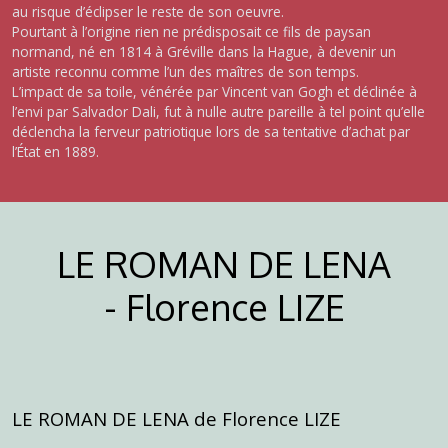
au risque d’éclipser le reste de son oeuvre.
Pourtant à l’origine rien ne prédisposait ce fils de paysan
normand, né en 1814 à Gréville dans la Hague, à devenir un
artiste reconnu comme l’un des maîtres de son temps.
L’impact de sa toile, vénérée par Vincent van Gogh et déclinée à
l’envi par Salvador Dali, fut à nulle autre pareille à tel point qu’elle
déclencha la ferveur patriotique lors de sa tentative d’achat par
l’État en 1889.
LE ROMAN DE LENA
- Florence LIZE
LE ROMAN DE LENA de Florence LIZE