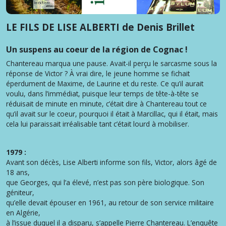
Un suspens haletant au coeur de la région de Cognac !
LE FILS DE LISE ALBERTI de Denis Brillet
Un suspens au coeur de la région de Cognac !
Chantereau marqua une pause. Avait-il perçu le sarcasme sous la
réponse de Victor ? À vrai dire, le jeune homme se fichait
éperdument de Maxime, de Laurine et du reste. Ce qu’il aurait
voulu, dans l’immédiat, puisque leur temps de tête-à-tête se
réduisait de minute en minute, c’était dire à Chantereau tout ce
qu’il avait sur le coeur, pourquoi il était à Marcillac, qui il était, mais
cela lui paraissait irréalisable tant c’était lourd à mobiliser.
1979 :
Avant son décès, Lise Alberti informe son fils, Victor, alors âgé de
18 ans,
que Georges, qui l’a élevé, n’est pas son père biologique. Son
géniteur,
qu’elle devait épouser en 1961, au retour de son service militaire
en Algérie,
à l’issue duquel il a disparu, s’appelle Pierre Chantereau. L’enquête