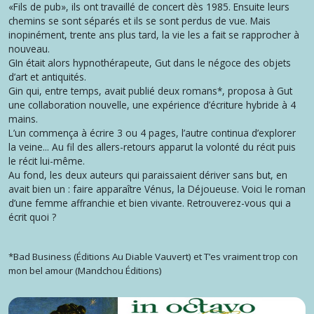
«Fils de pub», ils ont travaillé de concert dès 1985. Ensuite leurs
chemins se sont séparés et ils se sont perdus de vue. Mais
inopinément, trente ans plus tard, la vie les a fait se rapprocher à
nouveau.
GIn était alors hypnothérapeute, Gut dans le négoce des objets
d’art et antiquités.
Gin qui, entre temps, avait publié deux romans*, proposa à Gut
une collaboration nouvelle, une expérience d’écriture hybride à 4
mains.
L’un commença à écrire 3 ou 4 pages, l’autre continua d’explorer
la veine... Au fil des allers-retours apparut la volonté du récit puis
le récit lui-même.
Au fond, les deux auteurs qui paraissaient dériver sans but, en
avait bien un : faire apparaître Vénus, la Déjoueuse. Voici le roman
d’une femme affranchie et bien vivante. Retrouverez-vous qui a
écrit quoi ?
*Bad Business (Éditions Au Diable Vauvert) et T’es vraiment trop con
mon bel amour (Mandchou Éditions)