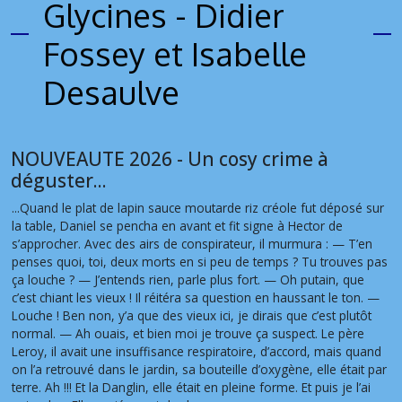
Glycines - Didier
Fossey et Isabelle
Desaulve
NOUVEAUTE 2026 - Un cosy crime à
déguster...
...Quand le plat de lapin sauce moutarde riz créole fut déposé sur
la table, Daniel se pencha en avant et fit signe à Hector de
s’approcher. Avec des airs de conspirateur, il murmura : — T’en
penses quoi, toi, deux morts en si peu de temps ? Tu trouves pas
ça louche ? — J’entends rien, parle plus fort. — Oh putain, que
c’est chiant les vieux ! Il réitéra sa question en haussant le ton. —
Louche ! Ben non, y’a que des vieux ici, je dirais que c’est plutôt
normal. — Ah ouais, et bien moi je trouve ça suspect. Le père
Leroy, il avait une insuffisance respiratoire, d’accord, mais quand
on l’a retrouvé dans le jardin, sa bouteille d’oxygène, elle était par
terre. Ah !!! Et la Danglin, elle était en pleine forme. Et puis je l’ai