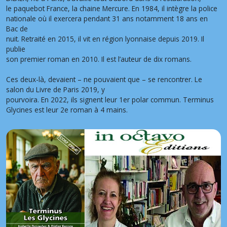
le paquebot France, la chaine Mercure. En 1984, il intègre la police
nationale où il exercera pendant 31 ans notamment 18 ans en
Bac de
nuit. Retraité en 2015, il vit en région lyonnaise depuis 2019. Il
publie
son premier roman en 2010. Il est l’auteur de dix romans.
Ces deux-là, devaient – ne pouvaient que – se rencontrer. Le
salon du Livre de Paris 2019, y
pourvoira. En 2022, ils signent leur 1er polar commun. Terminus
Glycines est leur 2e roman à 4 mains.