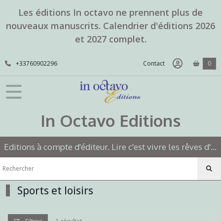
Fermer
Les éditions In octavo ne prennent plus de
nouveaux manuscrits. Calendrier d'éditions 2026
et 2027 complet.
FILTRES
Tous
+33760902296
Contact
0
les
produits
Sports
et
In Octavo Editions
loisirs
(1)
Editions à compte d'éditeur. Lire c'est vivre les rêves d'un autre.
Afficher
les
résultats
Sports et loisirs