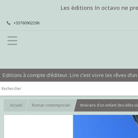
Les éditions In octavo ne pr
+33760902296
Editions à compte d'éditeur. Lire c'est vivre les rêves d'un
Accueil
Roman contemporain
Itinéraire d'un enfant des villes 