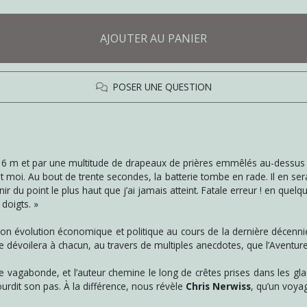
AJOUTER AU PANIER
POSER UNE QUESTION
 416 m et par une multitude de drapeaux de prières emmêlés au-dessus
moi. Au bout de trente secondes, la batterie tombe en rade. Il en sera
r du point le plus haut que j’ai jamais atteint. Fatale erreur ! en qu
doigts. »
 évolution économique et politique au cours de la dernière décennie.
ire dévoilera à chacun, au travers de multiples anecdotes, que l’Aventure
vagabonde, et l’auteur chemine le long de crêtes prises dans les glac
lourdit son pas. À la différence, nous révèle
Chris Nerwiss
, qu’un voyag