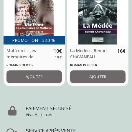
PROMOTION
-
33.3
%
Malfront - Les
10
€
La Médée - Benoît
16
€
mémoires de
CHAVANEAU
15
€
Mathilde - Gérard
ROMAN POLICIER
ROMAN POLICIER
Coquet
AJOUTER
AJOUTER
PAIEMENT SÉCURISÉ
Visa, Mastercard...
SERVICE APRÈS VENTE