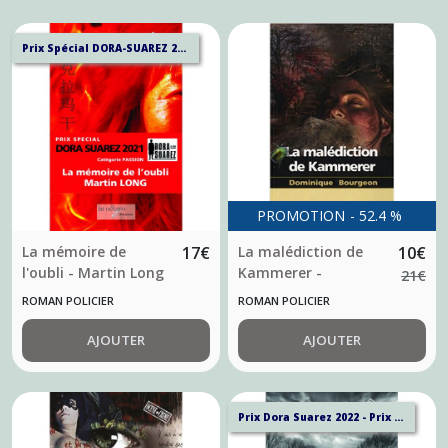
Prix Spécial DORA-SUAREZ 2021
PROMOTION
-
52.4
%
La mémoire de
17
€
La malédiction de
10
€
l'oubli - Martin Long
Kammerer -
21
€
Dominique Bourgeon
ROMAN POLICIER
ROMAN POLICIER
AJOUTER
AJOUTER
Prix Dora Suarez 2022 - Prix de la Cigogne Noire 2022