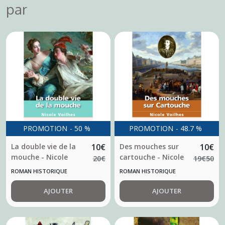
par
PROMOTION
-
50
%
PROMOTION
-
48.7
%
La double vie de la
10
€
Des mouches sur
10
€
mouche - Nicole
cartouche - Nicole
20
€
19
€
50
Voilhes
Voilhes
ROMAN HISTORIQUE
ROMAN HISTORIQUE
AJOUTER
AJOUTER