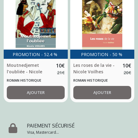
PROMOTION
-
52.4
%
PROMOTION
-
50
%
Moutnedjemet
10
€
Les roses de la vie -
10
€
l’oubliée - Nicole
Nicole Voilhes
21
€
20
€
Voilhes
ROMAN HISTORIQUE
ROMAN HISTORIQUE
AJOUTER
AJOUTER
PAIEMENT SÉCURISÉ
Visa, Mastercard...