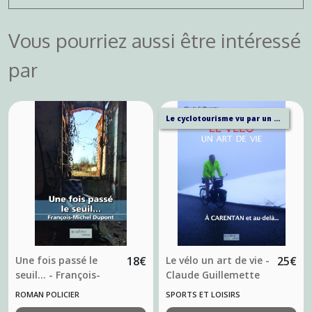
Vous pourriez aussi être intéressé
par
Le cyclotourisme vu par un pratiquant...
Une fois passé le
18
€
Le vélo un art de vie -
25
€
seuil... - François-
Claude Guillemette
Michel Dupont
ROMAN POLICIER
SPORTS ET LOISIRS