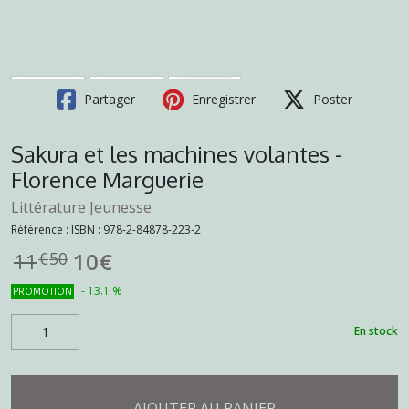
Partager
Enregistrer
Poster
Sakura et les machines volantes -
Florence Marguerie
Littérature Jeunesse
Référence :
ISBN : 978-2-84878-223-2
10
€
11
€
50
-
13.1
%
PROMOTION
En stock
AJOUTER AU PANIER