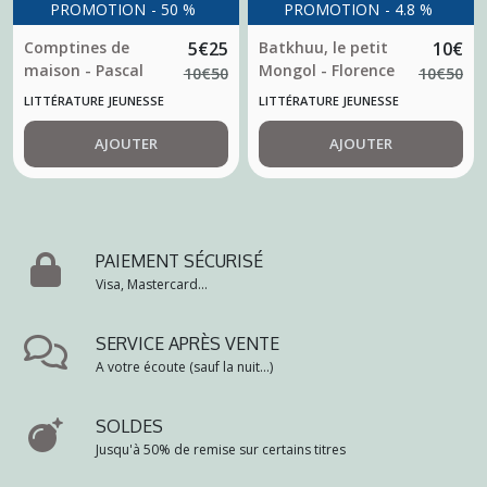
PROMOTION
-
50
%
PROMOTION
-
4.8
%
Comptines de
5
€
25
Batkhuu, le petit
10
€
maison - Pascal
Mongol - Florence
10
€
50
10
€
50
Alexandre
Marguerie
LITTÉRATURE JEUNESSE
LITTÉRATURE JEUNESSE
AJOUTER
AJOUTER
PAIEMENT SÉCURISÉ
Visa, Mastercard...
SERVICE APRÈS VENTE
A votre écoute (sauf la nuit...)
SOLDES
Jusqu'à 50% de remise sur certains titres